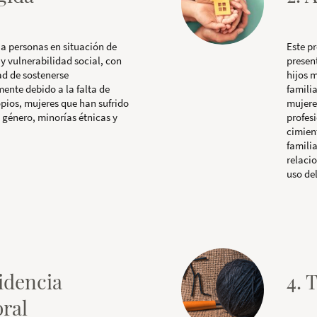
 a personas en situación de
Este p
y vulnerabilidad social, con
presen
ad de sostenerse
hijos 
nte debido a la falta de
famili
opios, mujeres que han sufrido
mujere
 género, minorías étnicas y
profesi
cimien
familia
relaci
uso del
sidencia
4. 
ral