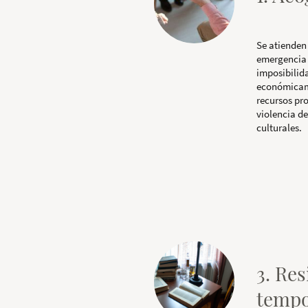
Se atienden
emergencia 
imposibilid
económicame
recursos pr
violencia de
culturales.
3. Re
tempo