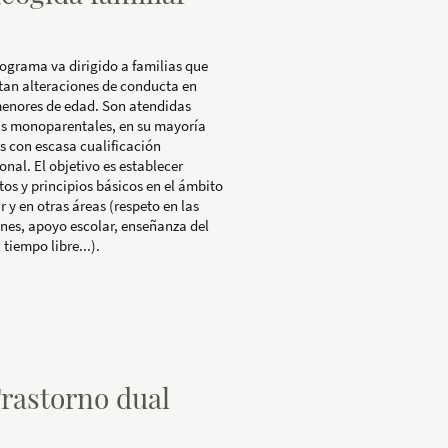
rograma va dirigido a familias que
tan alteraciones de conducta en
menores de edad. Son atendidas
as monoparentales, en su mayoría
s con escasa cualificación
onal. El objetivo es establecer
tos y principios básicos en el ámbito
r y en otras áreas (respeto en las
ones, apoyo escolar, enseñanza del
 tiempo libre...).
Trastorno dual