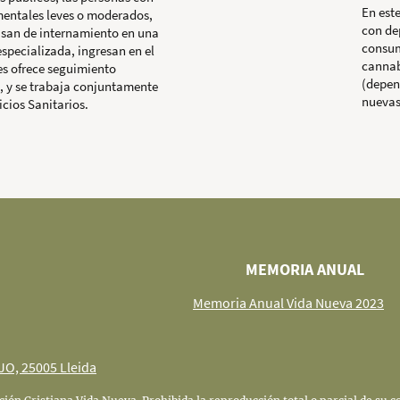
En est
mentales leves o moderados,
con de
isan de internamiento en una
consum
especializada, ingresan en el
cannab
es ofrece seguimiento
(depen
o, y se trabaja conjuntamente
nuevas
icios Sanitarios.
 MEMORIA ANUAL
Memoria Anual Vida Nueva 2023
AJO, 25005 Lleida