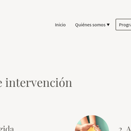
Inicio
Quiénes somos
Prog
 intervención
gida
2. 