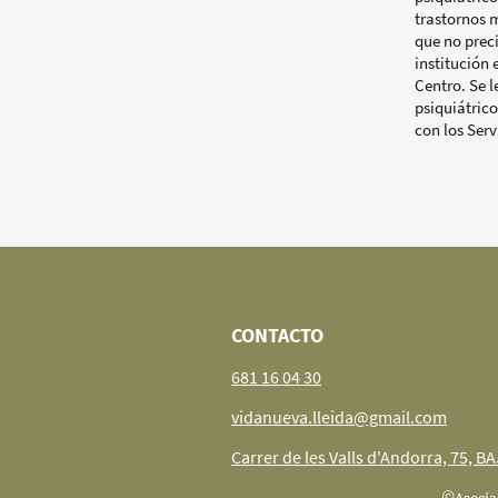
trastornos 
que no prec
institución 
Centro. Se l
psiquiátric
con los Serv
CONTACTO
681 16 04 30
vidanueva.lleida@gmail.com
Carrer de les Valls d'Andorra, 75, B