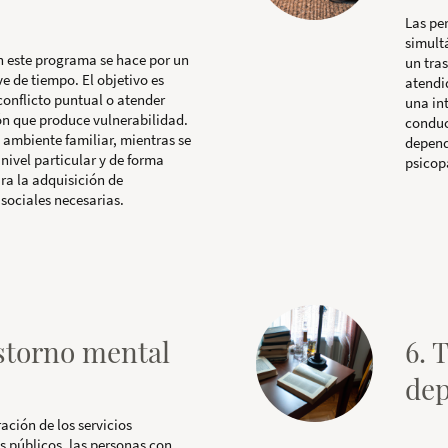
Las pe
simult
en este programa se hace por un
un tra
e de tiempo. El objetivo es
atendi
conflicto puntual o atender
una in
ón que produce vulnerabilidad.
conduc
 ambiente familiar, mientras se
depend
 nivel particular y de forma
psicop
ra la adquisición de
sociales necesarias.
astorno mental
6. 
de
ración de los servicios
s públicos, las personas con