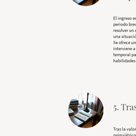
El ingreso 
periodo brev
resolver un 
una situaci
Se ofrece un
interviene a
temporal pa
habilidades 
5. Tr
Tras la valo
psiquiátrico